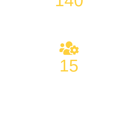
140
140+ Ικανοποιημένοι Πελάτες
15
15+ Σταθεροί Συνεργάτες