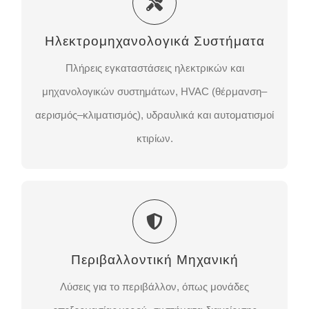
Πλήρεις εγκαταστάσεις ηλεκτρικών και
Ηλεκτρομηχανολογικά Συστήματα
μηχανολογικών συστημάτων, HVAC (θέρμανση–
αερισμός–κλιματισμός), υδραυλικά και αυτοματισμοί
Πλήρεις εγκαταστάσεις ηλεκτρικών και
κτιρίων.
μηχανολογικών συστημάτων, HVAC (θέρμανση–
αερισμός–κλιματισμός), υδραυλικά και αυτοματισμοί
ΕΠΙΚΟΙΝΩΝΉΣΤΕ ΜΑΖΊ ΜΑΣ
κτιρίων.
Περιβαλλοντική Μηχανική
Λύσεις για το περιβάλλον, όπως μονάδες
Περιβαλλοντική Μηχανική
επεξεργασίας νερού, συστήματα διαχείρισης
αποβλήτων και πρακτικές βιώσιμης δόμησης.
Λύσεις για το περιβάλλον, όπως μονάδες