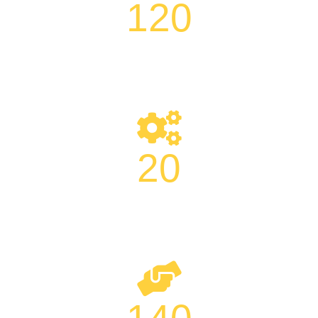
120
120+ Ολοκληρωμένα Έργα
20
20+ Χρόνια Εμπειρίας