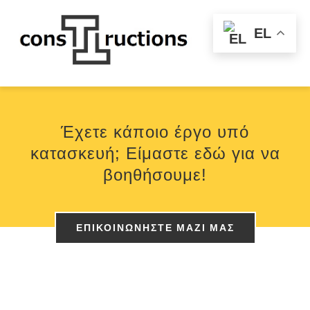
Skip
EL
to
Togg
content
Navi
ΑΡΧΙΚΗ
Έχετε κάποιο έργο υπό
Η ΕΤΑΙΡΕΙΑ ΜΑΣ
κατασκευή; Είμαστε εδώ για να
βοηθήσουμε!
ΕΡΓΑ
REAL ESTATE
ΕΠΙΚΟΙΝΩΝΗΣΤΕ ΜΑΖΙ ΜΑΣ
ΕΠΙΚΟΙΝΩΝΙΑ