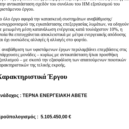
την αντικατάσταση σχεδόν του συνόλου του ΗΜ εξοπλισμού του
φιστάμενου έργου.
ο όλο έργο αφορά την κατασκευή συστημάτων αναβάθμισης/
κσυγχρονισμού της εγκατάστασης επεξεργασίας λυμάτων, να οδηγούν
ε μειωμένη μέση κατανάλωση ενέργειας κατά τουλάχιστον 10%, η
ποία θα επιτυγχάνεται αποκλειστικά με μέτρα ενεργειακής απόδοσης
αι όχι ουσιώδεις αλλαγές ή αλλαγές στο φορτίο.
 αναβάθμιση των υφιστάμενων έργων περιλαμβάνει επεμβάσεις στις
πάρχουσες μονάδες – κυρίως με αντικατάσταση ή/και προσθήκη
ξοπλισμού – με σκοπό την εξασφάλιση των απαιτούμενων ποιοτικών
αρακτηριστικών της τελικής εκροής.
Χαρακτηριστικά Έργου
νάδοχος : ΤΕΡΝΑ ΕΝΕΡΓΕΙΑΚΗ ΑΒΕΤΕ
ροϋπολογισμός : 5.105.450,00 €