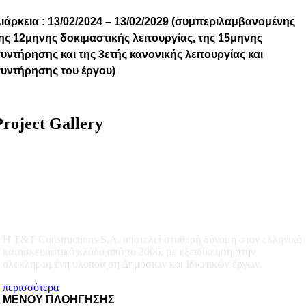
ιάρκεια : 13/02/2024 – 13/02/2029 (συμπεριλαμβανομένης
ης 12μηνης δοκιμαστικής λειτουργίας, της 15μηνης
υντήρησης και της 3ετής κανονικής λειτουργίας και
υντήρησης του έργου)
Project Gallery
Η T&T Constructions S.A. αποτελεί σταθερή δύναμη στον ελληνικό
κατασκευαστικό κλάδο από το 2006, με εξειδίκευση στην
ολοκληρωμένη υλοποίηση Δημόσιων και Ιδιωτικών έργων.
περισσότερα
ΜΕΝΟΥ ΠΛΟΗΓΗΣΗΣ